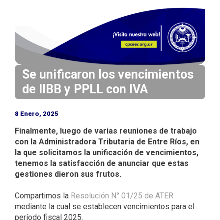
i
n
c
i
p
a
Se unificaron los vencimientos
l
de IIBB y PPLL con IVA
8 Enero, 2025
Finalmente, luego de varias reuniones de trabajo
con la Administradora Tributaria de Entre Ríos, en
la que solicitamos la unificación de vencimientos,
tenemos la satisfacción de anunciar que estas
gestiones dieron sus frutos.
Compartimos la
Resolución N° 01/25 de ATER
mediante la cual se establecen vencimientos para el
período fiscal 2025.