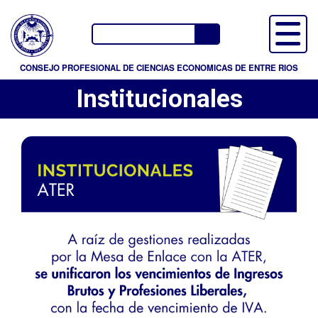
P
a
Buscador
s
a
CONSEJO PROFESIONAL DE CIENCIAS ECONOMICAS DE ENTRE RIOS
r
Institucionales
a
l
c
o
n
t
e
n
i
d
o
p
r