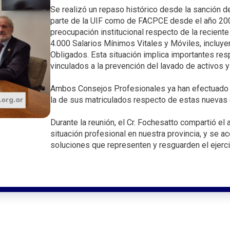
i
Se realizó un repaso histórico desde la sanción d
n
parte de la UIF como de FACPCE desde el año 2004, 
preocupación institucional respecto de la recien
c
4.000 Salarios Mínimos Vitales y Móviles, inclu
i
Obligados. Esta situación implica importantes res
p
vinculados a la prevención del lavado de activos y 
a
l
Ambos Consejos Profesionales ya han efectuado 
la de sus matriculados respecto de estas nuevas 
Durante la reunión, el Cr. Fochesatto compartió el
situación profesional en nuestra provincia, y se a
soluciones que representen y resguarden el ejercic