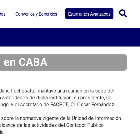
des
Convenios y Beneficios
Estudiantes Avanzados
al en CABA
 Julio Fochesatto, mantuvo una reunión en la sede del
toridades de dicha institución: su presidente, Cr.
Lange; y el secretario de FACPCE, Cr. Oscar Fernández.
 sobre la normativa vigente de la Unidad de Información
 alcance de las actividades del Contador Público
a.