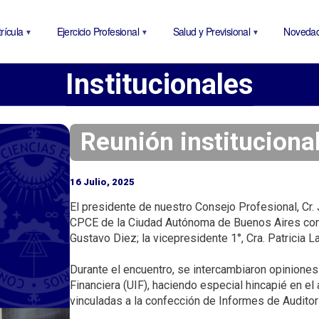
P
a
rícula
Ejercicio Profesional
Salud y Previsional
Noveda
s
a
Institucionales
r
a
l
c
Reunión institucion
o
n
16 Julio, 2025
t
e
El presidente de nuestro Consejo Profesional, Cr.
CPCE de la Ciudad Autónoma de Buenos Aires con au
n
Gustavo Diez; la vicepresidente 1°, Cra. Patricia 
i
d
Durante el encuentro, se intercambiaron opiniones
o
Financiera (UIF), haciendo especial hincapié en el
p
vinculadas a la confección de Informes de Auditorí
r