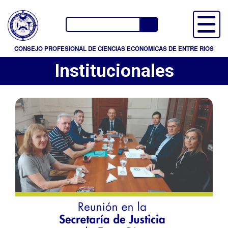
P
a
Buscador
s
a
CONSEJO PROFESIONAL DE CIENCIAS ECONOMICAS DE ENTRE RIOS
r
Institucionales
a
l
c
o
n
t
e
n
i
d
o
p
r