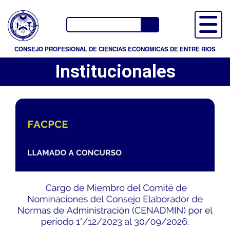
P
a
Buscador
s
a
CONSEJO PROFESIONAL DE CIENCIAS ECONOMICAS DE ENTRE RIOS
r
Institucionales
a
l
c
o
n
t
e
n
i
d
o
p
r