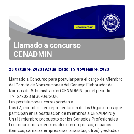
i
n
c
i
p
a
Llamado a concurso
l
CENADMIN
20 Octubre, 2023 | Actualizado: 15 Noviembre, 2023
Llamado a Concurso para postular para el cargo de Miembro
del Comité de Nominaciones del Consejo Elaborador de
Normas de Administración (CENADMIN) por el período
1°/12/2023 al 30/09/2026.
Las postulaciones corresponden a:
Dos (2) miembros en representación de los Organismos que
participan en la postulación de miembros a CENADMIN; y
Un (1) miembro propuesto por los Consejos Profesionales;
Los organismos mencionados son empresas, usuarios
(bancos, cámaras empresarias, analistas, otros) y estudios