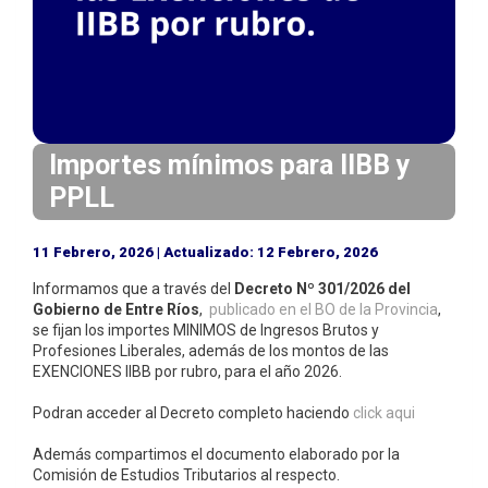
i
n
c
i
p
a
Importes mínimos para IIBB y
l
PPLL
11 Febrero, 2026 | Actualizado: 12 Febrero, 2026
Informamos que a través del
Decreto Nº 301/2026 del
Gobierno de Entre Ríos
,
publicado en el BO de la Provincia
,
se fijan los importes MINIMOS de Ingresos Brutos y
Profesiones Liberales, además de los montos de las
EXENCIONES IIBB por rubro, para el año 2026.
Podran acceder al Decreto completo haciendo
click aqui
Además compartimos el documento elaborado por la
Comisión de Estudios Tributarios al respecto.