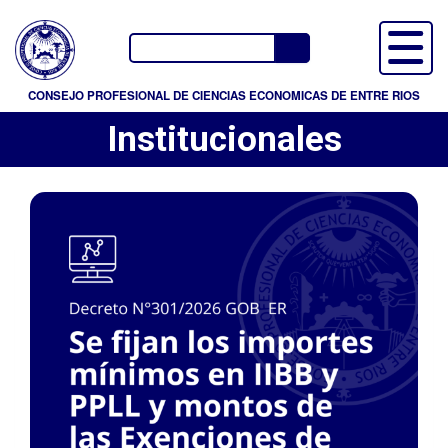
P
a
Buscador
s
a
CONSEJO PROFESIONAL DE CIENCIAS ECONOMICAS DE ENTRE RIOS
r
Institucionales
a
l
c
o
n
t
e
n
i
d
o
p
r