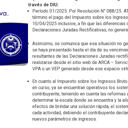
i
través de DIU:
Período 01/2025: Por Resolución N° 088/25 AT
n
término el pago del Impuesto sobre los Ingresos
c
10/04/2025 inclusive, a fin que las diferencias
i
Declaraciones Juradas Rectificativas, no genere
p
a
Asimismo, se comunica que esa situación no gen
l
se haya presentado hasta el día de su vencimie
resultantes de las Declaraciones Juradas rectif
realizarse desde el sitio web de ARCA – Servici
VPA o un VEP generado desde ese espacio virtua
En cuanto al Impuesto sobre los Ingresos Bruto
en curso, ya se encuentran operativos los sistem
contribuyente, teniendo en cuenta las reformas
determinar la escala donde se encuentra y la al
efectos de brindar una solución rápida, el siste
cada actividad, debiendo el contribuyente decla
nuevos parámetros de ingresos.