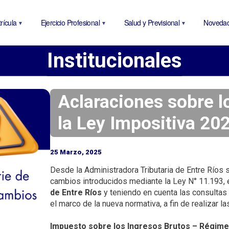
P
a
rícula
Ejercicio Profesional
Salud y Previsional
Noveda
s
a
Institucionales
r
a
l
c
Aclaraciones sobre 
o
la Ley Impositiva 20
n
t
e
25 Marzo, 2025
n
Desde la Administradora Tributaria de Entre Ríos s
i
cambios introducidos mediante la Ley N° 11.193, 
d
de Entre Ríos
y teniendo en cuenta las consultas 
o
el marco de la nueva normativa, a fin de realizar l
p
r
Impuesto sobre los Ingresos Brutos – Régime