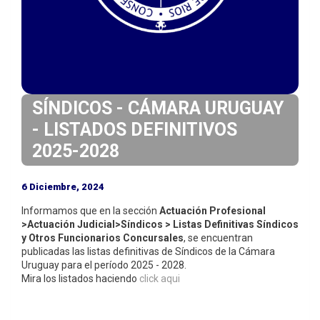
i
n
c
i
p
a
SÍNDICOS - CÁMARA URUGUAY
l
- LISTADOS DEFINITIVOS
2025-2028
6 Diciembre, 2024
Informamos que en la sección
Actuación Profesional
>Actuación Judicial>Síndicos > Listas Definitivas Síndicos
y Otros Funcionarios Concursales
, se encuentran
publicadas las listas definitivas de Síndicos de la Cámara
Uruguay para el período 2025 - 2028.
Mira los listados haciendo
click aqui