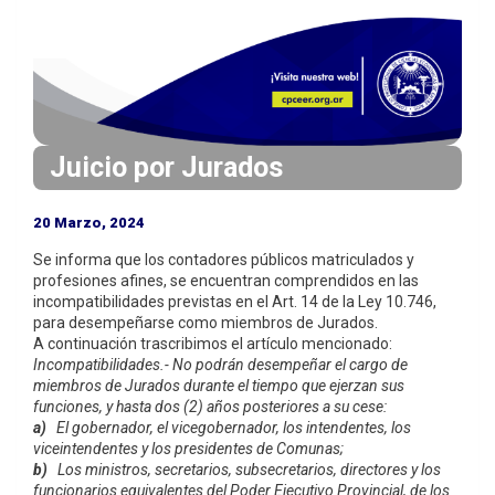
i
n
c
i
p
a
Juicio por Jurados
l
20 Marzo, 2024
Se informa que los contadores públicos matriculados y
profesiones afines, se encuentran comprendidos en las
incompatibilidades previstas en el Art. 14 de la Ley 10.746,
para desempeñarse como miembros de Jurados.
A continuación trascribimos el artículo mencionado:
Incompatibilidades.- No podrán desempeñar el cargo de
miembros de Jurados durante el tiempo que ejerzan sus
funciones, y hasta dos (2) años posteriores a su cese:
a)
El gobernador, el vicegobernador, los intendentes, los
viceintendentes y los presidentes de Comunas;
b)
Los ministros, secretarios, subsecretarios, directores y los
funcionarios equivalentes del Poder Ejecutivo Provincial, de los