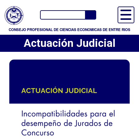
P
a
Buscador
s
a
CONSEJO PROFESIONAL DE CIENCIAS ECONOMICAS DE ENTRE RIOS
r
Actuación Judicial
a
l
c
o
n
t
e
n
i
d
o
p
r