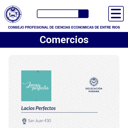
P
a
Buscador
s
a
CONSEJO PROFESIONAL DE CIENCIAS ECONOMICAS DE ENTRE RIOS
r
Comercios
a
l
c
o
n
t
e
n
i
d
o
p
r