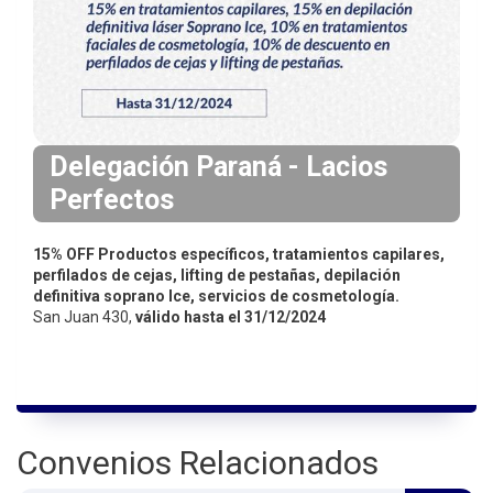
i
n
c
i
p
a
Delegación Paraná - Lacios
l
Perfectos
15% OFF Productos específicos, tratamientos capilares,
perfilados de cejas, lifting de pestañas, depilación
definitiva soprano Ice, servicios de cosmetología.
San Juan 430,
válido hasta el 31/12/2024
Convenios Relacionados