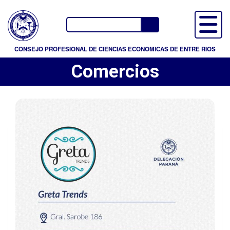
P
a
Buscador
s
a
CONSEJO PROFESIONAL DE CIENCIAS ECONOMICAS DE ENTRE RIOS
r
Comercios
a
l
c
o
n
t
e
n
i
d
o
p
r