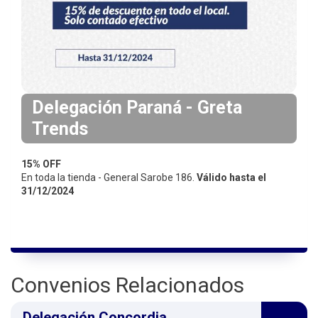
i
n
c
i
p
a
Delegación Paraná - Greta
l
Trends
15% OFF
En toda la tienda - General Sarobe 186.
Válido hasta el
31/12/2024
Convenios Relacionados
Delegación Concordia