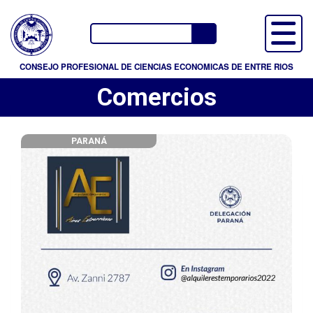
P
a
Buscador
s
a
CONSEJO PROFESIONAL DE CIENCIAS ECONOMICAS DE ENTRE RIOS
r
Comercios
a
l
c
PARANÁ
o
n
t
e
n
i
d
o
p
r