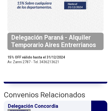
i
n
c
i
p
a
Delegación Paraná - Alquiler
l
Temporario Aires Entrerrianos
15% OFF válido hasta el 31/12/2024
Av. Zanni 2787 - Tel. 3436213621
Convenios Relacionados
Delegación Concordia