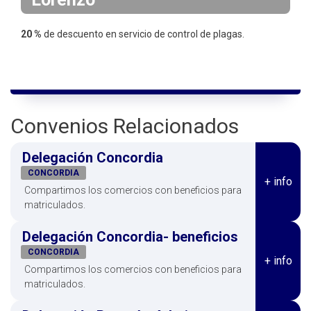
i
n
20 %
de descuento en servicio de control de plagas.
c
i
p
a
l
Convenios Relacionados
Delegación Concordia
CONCORDIA
+ info
Compartimos los comercios con beneficios para
matriculados.
Delegación Concordia- beneficios
CONCORDIA
+ info
Compartimos los comercios con beneficios para
matriculados.