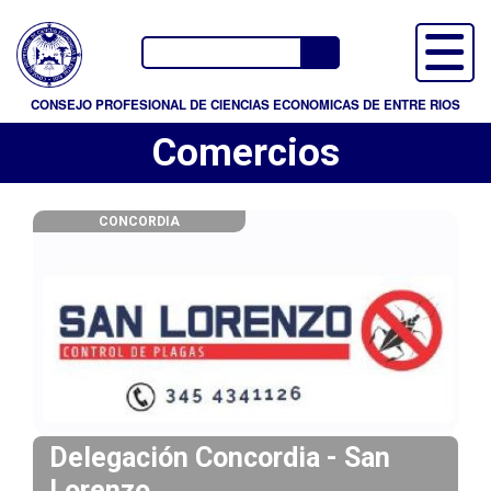
P
a
Buscador
s
a
CONSEJO PROFESIONAL DE CIENCIAS ECONOMICAS DE ENTRE RIOS
r
Comercios
a
l
c
CONCORDIA
o
n
t
e
n
i
d
o
p
Delegación Concordia - San
r
Lorenzo